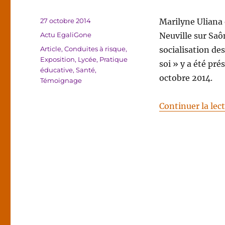
Publié
27 octobre 2014
Marilyne Uliana
le
Catégories
Actu EgaliGone
Neuville sur Saôn
Étiquettes
Article
,
Conduites à risque
,
socialisation des
Exposition
,
Lycée
,
Pratique
soi » y a été pr
éducative
,
Santé
,
octobre 2014.
Témoignage
Continuer la lec