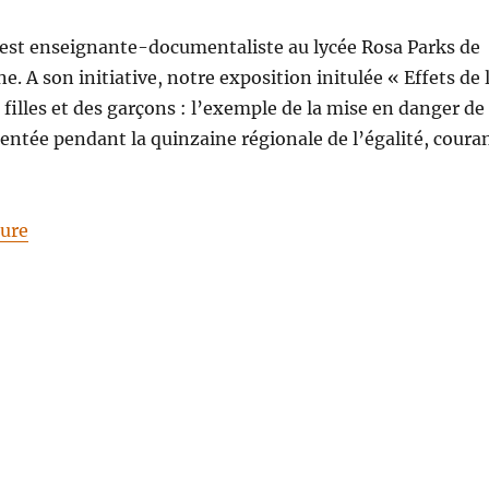
 est enseignante-documentaliste au lycée Rosa Parks de
e. A son initiative, notre exposition initulée « Effets de 
 filles et des garçons : l’exemple de la mise en danger de
ésentée pendant la quinzaine régionale de l’égalité, coura
de « Notre expo santé au lycée Rosa Parks de Neuvill
ture