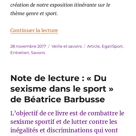
création de notre exposition itinérante sur le
thème genre et sport.
de « Douter des évidences dans l
Continuer la lecture
Publié
Catégories
Étiquettes
28 novembre 2017
Veille et savoirs
Article
,
EgaliSport
,
le
Entretien
,
Savoirs
Note de lecture : « Du
sexisme dans le sport »
de Béatrice Barbusse
L’objectif de ce livre est de combattre le
sexisme sportif et de lutter contre les
inégalités et discriminations qui vont