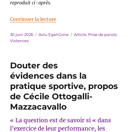
reproduit ci-après.
de « Prise de parole le 29 juin de
Continuer la lecture
Publié
Catégories
Étiquettes
30 juin 2026
Actu EgaliGone
Article
,
Prise de parole
,
le
Violences
Douter des
évidences dans la
pratique sportive, propos
de Cécile Ottogalli-
Mazzacavallo
« La question est de savoir si « dans
l’exercice de leur performance, les