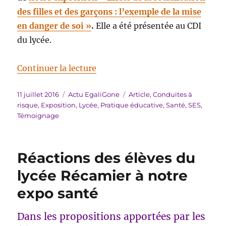
des filles et des garçons : l’exemple de la mise
en danger de soi »
.
Elle a été présentée au CDI
du lycée.
de « Notre expo santé en classe
Continuer la lecture
Publié
Catégories
Étiquettes
11 juillet 2016
Actu EgaliGone
Article
,
Conduites à
le
risque
,
Exposition
,
Lycée
,
Pratique éducative
,
Santé
,
SES
,
Témoignage
Réactions des élèves du
lycée Récamier à notre
expo santé
Dans les propositions apportées par les