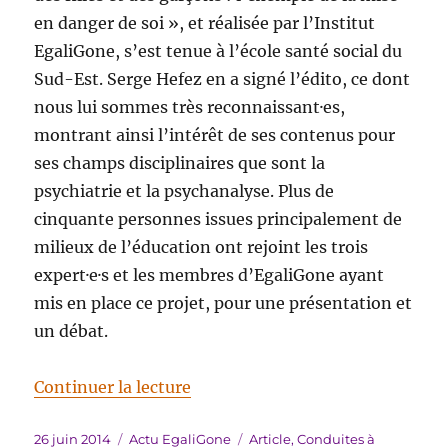
en danger de soi », et réalisée par l’Institut
EgaliGone, s’est tenue à l’école santé social du
Sud-Est. Serge Hefez en a signé l’édito, ce dont
nous lui sommes très reconnaissant·es,
montrant ainsi l’intérêt de ses contenus pour
ses champs disciplinaires que sont la
psychiatrie et la psychanalyse. Plus de
cinquante personnes issues principalement de
milieux de l’éducation ont rejoint les trois
expert·e·s et les membres d’EgaliGone ayant
mis en place ce projet, pour une présentation et
un débat.
de « Restitution du lancement d
Continuer la lecture
Publié
Catégories
Étiquettes
26 juin 2014
Actu EgaliGone
Article
,
Conduites à