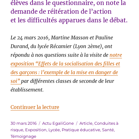
élèves dans le questionnaire, on note la
demande de réitération de l’action
et les difficultés apparues dans le débat.
Le 24 mars 2016, Martine Masson et Pauline
Durand, du lycée Récamier (Lyon 2ème), ont
répondu à nos questions suite à la visite de
notre
exposition “Effets de la socialisation des filles et
des garçons : l’exemple de la mise en danger de
soi”
par différentes classes de seconde de leur
établissement.
de « Réactions des élèves du lyc
Continuer la lecture
Publié
Catégories
Étiquettes
30 mars 2016
Actu EgaliGone
Article
,
Conduites à
le
risque
,
Exposition
,
Lycée
,
Pratique éducative
,
Santé
,
Témoignage