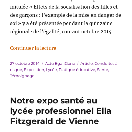
initulée « Effets de la socialisation des filles et
des garçons : l’exemple de la mise en danger de
soi » y a été présentée pendant la quinzaine
régionale de l’égalité, courant octobre 2014.
de « Notre expo santé au lycée R
Continuer la lecture
Publié
Catégories
Étiquettes
27 octobre 2014
Actu EgaliGone
Article
,
Conduites à
le
risque
,
Exposition
,
Lycée
,
Pratique éducative
,
Santé
,
Témoignage
Notre expo santé au
lycée professionnel Ella
Fitzgerald de Vienne