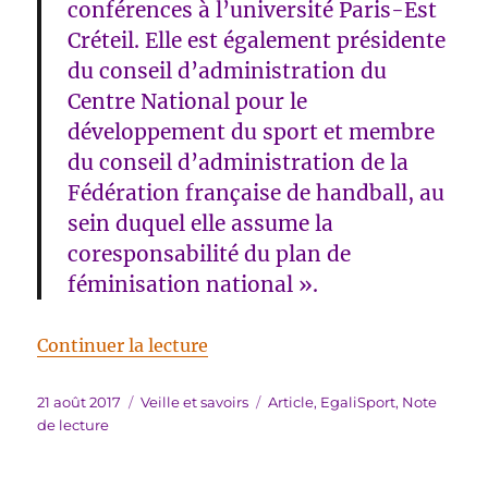
conférences à l’université Paris-Est
Créteil. Elle est également présidente
du conseil d’administration du
Centre National pour le
développement du sport et membre
du conseil d’administration de la
Fédération française de handball, au
sein duquel elle assume la
coresponsabilité du plan de
féminisation national ».
de « Note de lecture : « Du sexi
Continuer la lecture
Publié
Catégories
Étiquettes
21 août 2017
Veille et savoirs
Article
,
EgaliSport
,
Note
le
de lecture