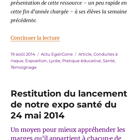
présentation de cette ressource – un peu rapide en
cette fin d’année chargée – à ses élèves la semaine
précédente.
de « Notre expo santé au lycée p
Continuer la lecture
Publié
Catégories
Étiquettes
19 août 2014
Actu EgaliGone
Article
,
Conduites à
le
risque
,
Exposition
,
Lycée
,
Pratique éducative
,
Santé
,
Témoignage
Restitution du lancement
de notre expo santé du
24 mai 2014
Un moyen pour mieux appréhender les
marges qu’il appartient à chacun·e de