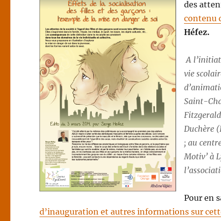
des attent
contenu d
Héfez.
A l’initi
vie scolai
d’animati
Saint-Ch
Fitzgeral
Duchère (
; au centr
Motiv’ à L
l’associa
Pour en s
d’inauguration et autres informations sur cet