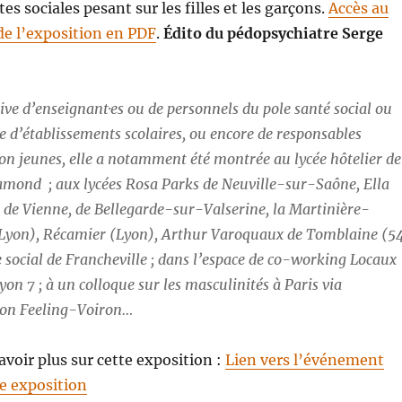
es sociales pesant sur les filles et les garçons.
Accès au
e l’exposition en PDF
.
Édito du pédopsychiatre Serge
ative d’enseignant·es ou de personnels du pole santé social ou
re d’établissements scolaires, ou encore de responsables
on jeunes, elle a notamment été montrée
au lycée hôtelier de
amond
; aux lycées Rosa Parks de Neuville-sur-Saône, Ella
d de Vienne, de Bellegarde-sur-Valserine, la Martinière-
Lyon), Récamier (Lyon), Arthur Varoquaux de Tomblaine (5
e social de Francheville ; dans l’espace de co-working Locaux
yon 7 ; à un colloque sur les masculinités à Paris via
tion Feeling-Voiron…
avoir plus sur cette exposition :
Lien vers l’événement
te exposition