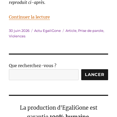
reproduit ci-après.
de « Prise de parole le 29 juin de
Continuer la lecture
Publié
Catégories
Étiquettes
30 juin 2026
Actu EgaliGone
Article
,
Prise de parole
,
le
Violences
Que recherchez-vous ?
LANCER
La production d'EgaliGone est
garantie
100% humaine
.